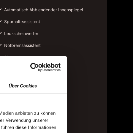
✓
Automatisch Abblendender Innenspiegel
✓
Spurhalteassistent
✓
Led-scheinwerfer
✓
Notbremsassistent
✓
Abstandswarnung
✓
Sitzbelüftung
✓
Mittelarmlehne
Über Cookies
✓
Berganfahrhilfe
✓
Dab-radio
 Medien anbieten zu können
✓
Led-tagfahrlicht
hrer Verwendung unserer
 führen diese Informationen
✓
Lederlenkrad