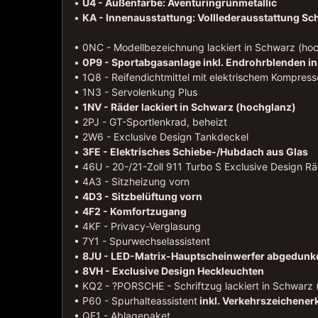
•
U4 - Außenfarbe: Aventuringrünmetallic
•
KA - Innenausstattung: Volllederausstattung Sc
• 0NC - Modellbezeichnung lackiert in Schwarz (ho
•
0P9 - Sportabgasanlage inkl. Endrohrblenden i
• 1Q8 - Reifendichtmittel mit elektrischem Kompress
• 1N3 - Servolenkung Plus
•
1NV - Räder lackiert in Schwarz (hochglanz)
• 2PJ - GT-Sportlenkrad, beheizt
• 2W6 - Exclusive Design Tankdeckel
•
3FE - Elektrisches Schiebe-/Hubdach aus Glas
• 46U - 20-/21-Zoll 911 Turbo S Exclusive Design R
• 4A3 - Sitzheizung vorn
•
4D3 - Sitzbelüftung vorn
•
4F2 - Komfortzugang
• 4KF - Privacy-Verglasung
• 7Y1 - Spurwechselassistent
•
8JU - LED-Matrix-Hauptscheinwerfer abgedunkel
•
8VH - Exclusive Design Heckleuchten
• KQ2 - ?PORSCHE - Schriftzug lackiert in Schwarz 
• P60 - Spurhalteassistent
inkl. Verkehrszeichene
• QE1 - Ablagepaket