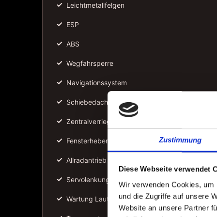
✓
Leichtmetallfelgen
✓
ESP
✓
ABS
✓
Wegfahrsperre
✓
Navigationssystem
✓
Schiebedach
✓
Zentralverriegelung
✓
Zustimmung
Fensterheber
✓
Allradantrieb
Diese Webseite verwendet 
✓
Servolenkung
Wir verwenden Cookies, um I
und die Zugriffe auf unsere 
✓
Wartung Laut Serviceheft
Website an unsere Partner fü