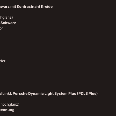
hwarz mit Kontrastnaht Kreide
chglanz)
n Schwarz
or
äder
t inkl. Porsche Dynamic Light System Plus (PDLS Plus)
(hochglanz)
rkennung