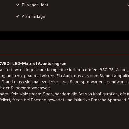
✓
Bi-xenon-licht
✓
Alarmanlage
VED I LED-Matrix I Aventuringrün
assiert, wenn Ingenieure komplett eskalieren dürfen. 650 PS, Allrad
lung noch völlig surreal wirken. Ein Auto, das aus dem Stand katapult
ohne Grund muss sich nahezu jeder neue Supersportwagen irgendwann 
rk der Supersportwgenwelt.
der. Kein Mainstream-Spec, sondern die Art von Konfiguration, die 
foliert, frisch bei Porsche gewartet und inklusive Porsche Approved 