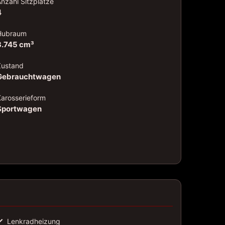
Anzahl Sitzplätze
4
Hubraum
3.745 cm³
Zustand
Gebrauchtwagen
Karosserieform
Sportwagen
✓
Lenkradheizung