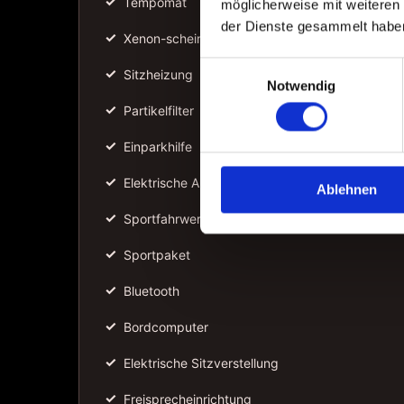
✓
Tempomat
möglicherweise mit weiteren
der Dienste gesammelt habe
✓
Xenon-scheinwerfer
Einwilligungsauswahl
✓
Sitzheizung
Notwendig
✓
Partikelfilter
✓
Einparkhilfe
✓
Elektrische Außenspiegel
Ablehnen
✓
Sportfahrwerk
✓
Sportpaket
✓
Bluetooth
✓
Bordcomputer
✓
Elektrische Sitzverstellung
✓
Freisprecheinrichtung