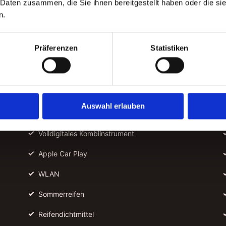
 Daten zusammen, die Sie ihnen bereitgestellt haben oder die s
✓
Fahrbereit
n.
✓
Vordere Parksensoren
Präferenzen
Statistiken
✓
Hintere Parksensoren
✓
Rückfahrkamera
✓
Fernlichtassistent
Auswahl erlauben
✓
Ambientebeleuchtung
✓
Volldigitales Kombiinstrument
✓
Apple Car Play
✓
WLAN
✓
Sommerreifen
✓
Reifendichtmittel