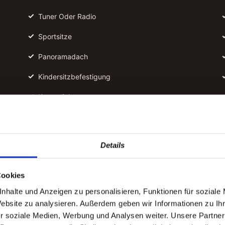
✓
Tuner Oder Radio
✓
Sportsitze
✓
Panoramadach
✓
Kindersitzbefestigung
✓
Kurvenlicht
✓
Lichtsensor
✓
Tagfahrlicht
Details
✓
Traktionskontrolle
Cookies
✓
Automatische Start-stopp-funktion
nhalte und Anzeigen zu personalisieren, Funktionen für soziale
✓
Regensensor
Website zu analysieren. Außerdem geben wir Informationen zu I
r soziale Medien, Werbung und Analysen weiter. Unsere Partner
✓
Nichtraucherfahrzeug