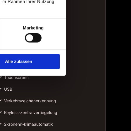
ie im Rahmen Ihrer Nutzung
✓
Lordosenstütze
✓
Notrufsystem
Marketing
✓
Reifendruckkontrolle
✓
Schaltwippen
✓
Soundsystem
Alle zulassen
✓
Sprachsteuerung
✓
Touchscreen
✓
USB
✓
Verkehrszeichenerkennung
✓
Keyless-zentralverriegelung
✓
2-zonenn-klimaautomatik